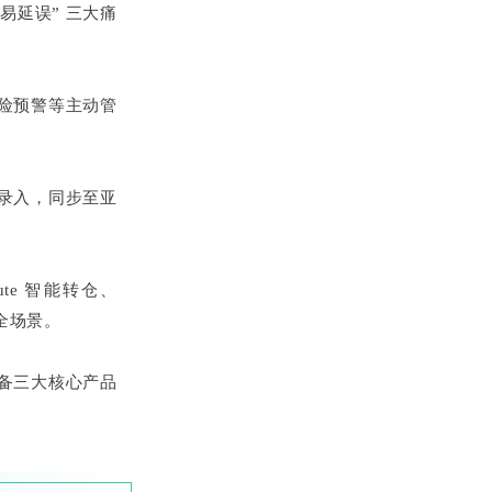
、易延误” 三大痛
风险预警等主动管
动录入，同步至亚
oute 智能转仓、
流全场景。
具备三大核心产品