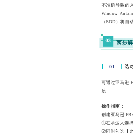
不准确导致的入
Window A
（EDD）将自
03
两步解
01
选
可通过亚马逊 F
质
操作指南：
创建亚马逊 FB
①在承运人选择
②同时勾选【允