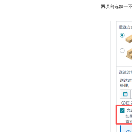
两项勾选缺一