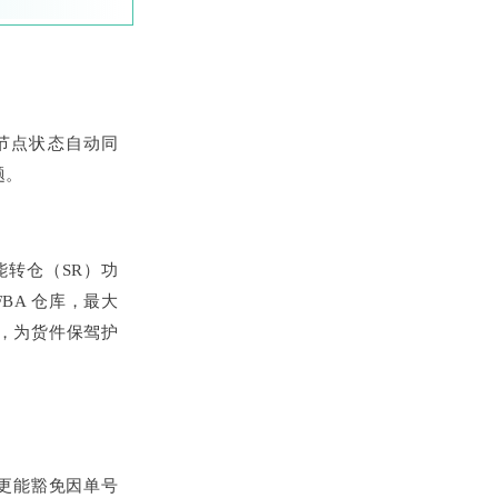
节点状态自动同
题。
能转仓（SR）功
BA 仓库，最大
险，为货件保驾护
更能豁免因单号