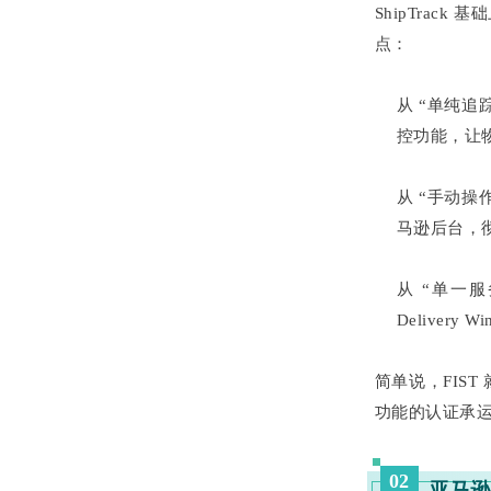
ShipTrac
点：
从 “单纯追
控功能，让
从 “手动操
马逊后台，
从 “单一服务
Deliver
简单说，FIS
功能的认证承
02
亚马逊