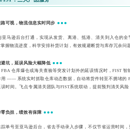
链路可视，物流信息实时同步
系统与亚马逊后台打通，实现从发货、离港、抵港、清关到入仓的全
时掌握物流进度，科学安排补货计划，有效规避断货与库存冗余问
能避坑，延误风险大幅降低
FBA 仓库爆仓或海关查验等突发计划外的延误情况时，FIST 智
用 —— 系统实时抓取仓库动态数据，自动将货件转至不拥堵的 F
误时间。飞点专属清关团队与FIST系统联动，提前预判清关风
作零负担，绩效有保障
追踪单号至亚马逊后台，省去手动录入步骤，不仅节省运营时间，