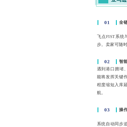
01
全
飞点FIST
步。卖家可随
02
智
遇到港口拥堵、
能将发挥关键作
程度缩短入库延
航。
03
操
系统自动同步