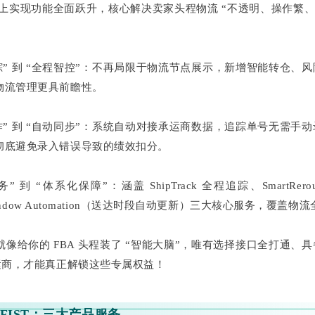
k 基础上实现功能全面跃升，核心解决卖家头程物流 “不透明、操作繁
踪” 到 “全程智控”：不再局限于物流节点展示，新增智能转仓、
物流管理更具前瞻性。
作” 到 “自动同步”：系统自动对接承运商数据，追踪单号无需手
彻底避免录入错误导致的绩效扣分。
” 到 “体系化保障”：涵盖 ShipTrack 全程追踪、SmartRer
y Window Automation（送达时段自动更新）三大核心服务，覆盖物
T 就像给你的 FBA 头程装了 “智能大脑”，唯有选择接口全打通、
运商，才能真正解锁这些专属权益！
FIST：三大产品服务