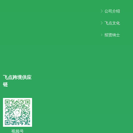
公司介绍
ꁕ
飞点文化
ꁕ
招贤纳士
ꁇ
飞点跨境供应
链
视频号