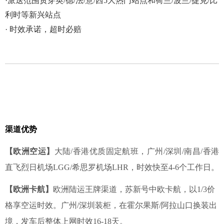
·派送范围贯穿英/德/法/意/西5大热门站点和荷兰/波兰/捷克/比
利时等新兴站点
· 时效承诺，超时必赔
渠道优势
【欧洲空运】
大陆/香港优质固定航班，广州/深圳/南昌/香港
直飞烈日机场LGG/希思罗机场LHR，时效快至4-6个工作日。
【欧洲卡航】
欧洲陆运王牌渠道，苏新号中欧卡航，以1/3价
格享空运时效。广州/深圳装柜，在霍尔果斯/阿拉山口换装出
境，发车后整体上网时效16-18天。