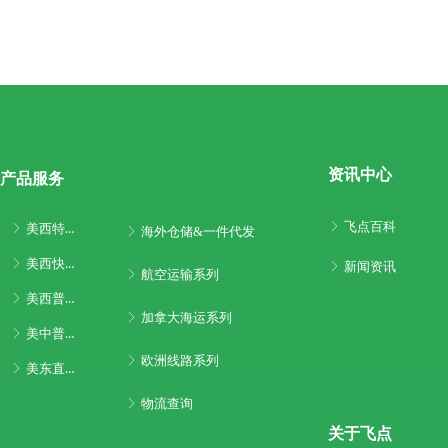
资讯中心
产品服务
飞点百科
ꁕ
美西特快专线
ꁕ
海外仓储&一件代发
ꁕ
美西快船专线
ꁕ
新闻资讯
ꁕ
航空运输系列
ꁕ
美西普船专线
ꁕ
加拿大海运系列
ꁕ
美中普船专线
ꁕ
欧洲线路系列
ꁕ
美东直航系列
ꁕ
物流查询
ꁕ
关于飞点